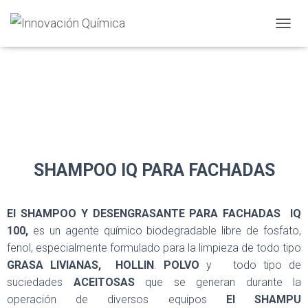
C
A
M
B
I
A
R
M
O
D
O
SHAMPOO IQ PARA FACHADAS
D
E
N
El SHAMPOO Y DESENGRASANTE PARA FACHADAS IQ
A
100,
es un agente químico biodegradable libre de fosfato,
V
E
fenol, especialmente formulado para la limpieza de todo tipo
G
GRASA LIVIANAS,
HOLLIN
.
POLVO
y todo tipo de
A
suciedades
ACEITOSAS
que se generan durante la
C
I
operación de diversos equipos
El SHAMPU