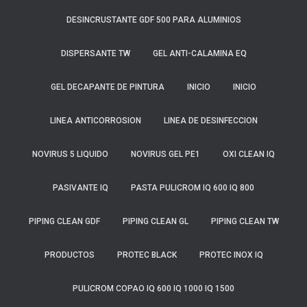
DESINCRUSTANTE GDF 500 PARA ALUMINIOS
DISPERSANTE TW
GEL ANTI-CALAMINA EQ
GEL DECAPANTE DE PINTURA
INICIO
INICIO
LINEA ANTICORROSION
LINEA DE DESINFECCION
NOVIRUS 5 LIQUIDO
NOVIRUS GEL PE1
OXI CLEAN IQ
PASIVANTE IQ
PASTA PULICROM IQ 600 IQ 800
PIPING CLEAN GDF
PIPING CLEAN GL
PIPING CLEAN TW
PRODUCTOS
PROTEC BLACK
PROTEC INOX IQ
PULICROM COPAO IQ 600 IQ 1000 IQ 1500