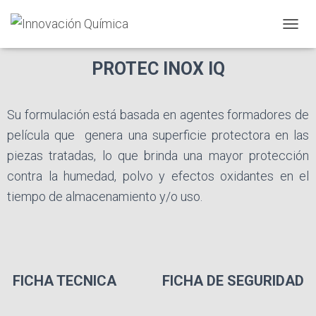
C
A
M
PROTEC INOX IQ
B
I
A
Su formulación está basada en agentes formadores de
R
M
película que
genera una superficie protectora en las
O
piezas tratadas, lo que brinda una mayor protección
D
O
contra la humedad, polvo y efectos oxidantes en el
D
tiempo de almacenamiento y/o uso.
E
N
A
V
E
G
A
FICHA TECNICA FICHA DE SEGURIDAD
C
I