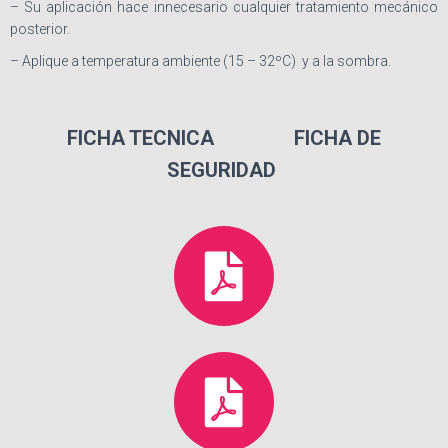
Ó
– Su aplicación hace innecesario cualquier tratamiento mecánico
N
posterior.
– Aplique a temperatura ambiente (15 – 32ºC) y a la sombra.
FICHA TECNICA FICHA DE
SEGURIDAD