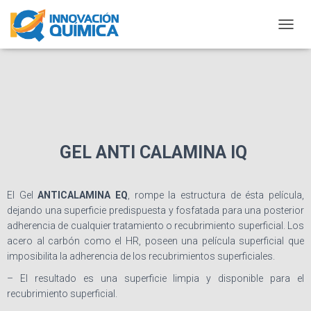
C
A
M
B
I
A
R
M
O
GEL ANTI CALAMINA IQ
D
O
D
E
El Gel
ANTICALAMINA EQ
, rompe la estructura de ésta película,
N
dejando una superficie predispuesta y fosfatada para una posterior
A
adherencia de cualquier tratamiento o recubrimiento superficial. Los
V
acero al carbón como el HR, poseen una película superficial que
E
imposibilita la adherencia de los recubrimientos superficiales.
G
A
– El resultado es una superficie limpia y disponible para el
C
recubrimiento superficial.
I