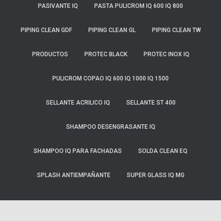
PASIVANTE IQ
PASTA PULICROM IQ 600 IQ 800
PIPING CLEAN GDF
PIPING CLEAN GL
PIPING CLEAN TW
PRODUCTOS
PROTEC BLACK
PROTEC INOX IQ
PULICROM COPAO IQ 600 IQ 1000 IQ 1500
SELLANTE ACRILICO IQ
SELLANTE ST 400
SHAMPOO DESENGRASANTE IQ
SHAMPOO IQ PARA FACHADAS
SOLDA CLEAN EQ
SPLASH ANTIEMPAÑANTE
SUPER GLASS IQ MG