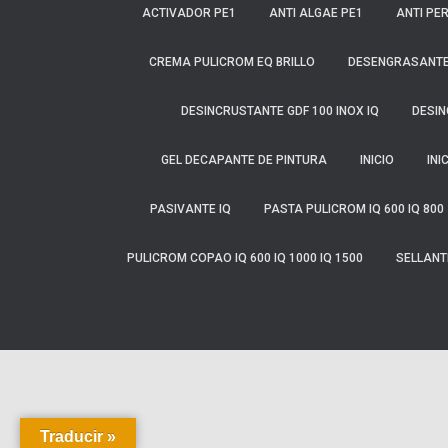
ACTIVADOR PE1
ANTI ALGAE PE1
ANTI PE
CREMA PULICROM EQ BRILLO
DESENGRASANTE
DESINCRUSTANTE GDF 100 INOX IQ
DESIN
GEL DECAPANTE DE PINTURA
INICIO
INI
PASIVANTE IQ
PASTA PULICROM IQ 600 IQ 800
PULICROM COPAO IQ 600 IQ 1000 IQ 1500
SELLANTE
Traducir »