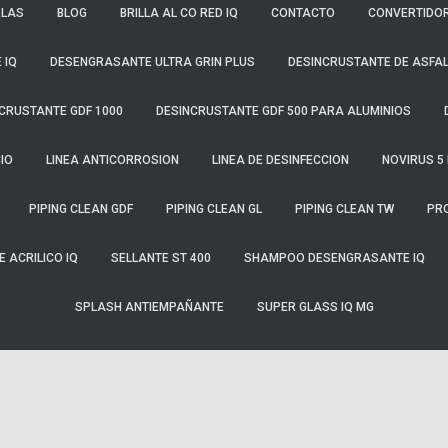
RLAS
BLOG
BRILLA AL CO RED IQ
CONTACTO
CONVERTIDOR
 IQ
DESENGRASANTE ULTRA GRIN PLUS
DESINCRUSTANTE DE ASFAL
CRUSTANTE GDF 1000
DESINCRUSTANTE GDF 500 PARA ALUMINIOS
CIO
LINEA ANTICORROSION
LINEA DE DESINFECCION
NOVIRUS 5 
PIPING CLEAN GDF
PIPING CLEAN GL
PIPING CLEAN TW
PR
 ACRILICO IQ
SELLANTE ST 400
SHAMPOO DESENGRASANTE IQ
SPLASH ANTIEMPAÑANTE
SUPER GLASS IQ MG