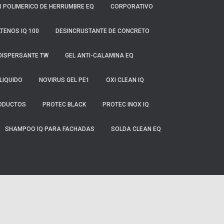
 POLIMERICO DE HERRUMBRE EQ
CORPORATIVO
TENOS IQ 100
DESINCRUSTANTE DE CONCRETO
DISPERSANTE TW
GEL ANTI-CALAMINA EQ
LIQUIDO
NOVIRUS GEL PE1
OXI CLEAN IQ
ODUCTOS
PROTEC BLACK
PROTEC INOX IQ
SHAMPOO IQ PARA FACHADAS
SOLDA CLEAN EQ